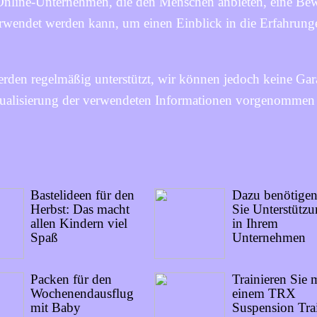
 Online-Unternehmen, die den Menschen anbieten, eine Be
verwendet werden kann, um einen Einblick in die Erfahrung
rden regelmäßig unterstützt, wir können jedoch keine Gar
Aktualisierung der verwendeten Informationen vorgenommen
Bastelideen für den
Dazu benötige
Herbst: Das macht
Sie Unterstütz
allen Kindern viel
in Ihrem
Spaß
Unternehmen
Packen für den
Trainieren Sie 
Wochenendausflug
einem TRX
mit Baby
Suspension Tra