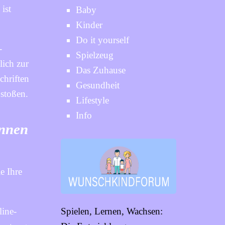
ist
Baby
Kinder
Do it yourself
-
Spielzeug
lich zur
Das Zuhause
chriften
Gesundheit
 stoßen.
Lifestyle
Info
ennen
e Ihre
line-
Spielen, Lernen, Wachsen: