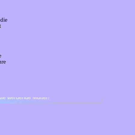
 die
t
e
hre
Babyparty für Schnuller – so feiert man
die werdende Mutter!