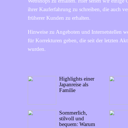
Webshops zu erhalten. Hier sehen wir einige
ihrer Kauferfahrung zu schreiben, die auch 
früherer Kunden zu erhalten.
Hinweise zu Angeboten und Internetstellen we
für Korrekturen geben, die seit der letzten 
wurden.
Highlights einer
Japanreise als
Familie
Sommerlich,
stilvoll und
bequem: Warum