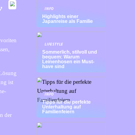
y
INFO
Highlights einer
Japanreise als Familie
voriten
LIFESTYLE
ssen,
Sommerlich, stilvoll und
bequem: Warum
Leinenhosen ein Must-
have sind
e Lösung
ng ist
ne-
INFO
Tipps für die perfekte
Unterhaltung auf
Familienfeiern
in der