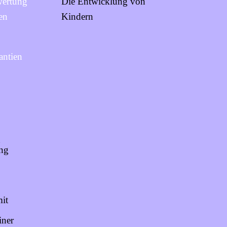
wertung
Die Entwicklung von
en
Kindern
antien
n
ung
mit
iner