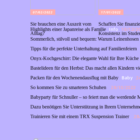
07/02/2022
17/01/2022
Sie brauchen eine Auszeit vom
Schaffen Sie finanzie
Info
10/12/2
Highlights einer Japanreise als Familie
Alltag?
Konsistenz im Stude
Sommerlich, stilvoll und bequem: Warum Leinenhosen 
Tipps für die perfekte Unterhaltung auf Familienfeiern
Onyx-Kochgeschirr: Die elegante Wahl für Ihre Küche
Bastelideen für den Herbst: Das macht allen Kindern vi
Baby
2
Packen für den Wochenendausflug mit Baby
28/10/2022
So kommen Sie zu smarteren Schuhen
Babyparty für Schnuller – so feiert man die werdende M
Dazu benötigen Sie Unterstützung in Ihrem Unternehm
28
Trainieren Sie mit einem TRX Suspension Trainer