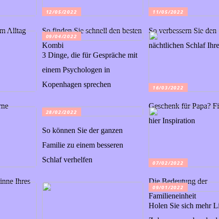
12/05/2022
11/05/2022
im Alltag
So finden Sie schnell den besten
So verbessern Sie den
09/04/2022
Kombi
nächtlichen Schlaf Ihr
3 Dinge, die für Gespräche mit
einem Psychologen in
Kopenhagen sprechen
16/03/2022
rne
Geschenk für Papa? Fi
28/02/2022
hier Inspiration
So können Sie der ganzen
Familie zu einem besseren
Schlaf verhelfen
07/02/2022
inne Ihres
Die Bedeutung der
09/01/2022
Familieneinheit
Holen Sie sich mehr Li