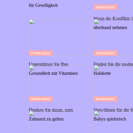
für Geselligkeit
20/05/2022
Wenn die Konflikte 
überhand nehmen
21/04/2022
16/04/2022
Unterstützen Sie Ihre
Finden Sie die mode
Gesundheit mit Vitaminen
Halskette
07/03/2022
06/03/2022
Denken Sie daran, zum
Verwöhnen Sie die S
Zahnarzt zu gehen
Babys spielerisch