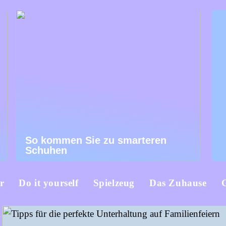
So kommen Sie zu smarteren
Schuhen
r
Do it yourself
Spielzeug
Das Zuhause