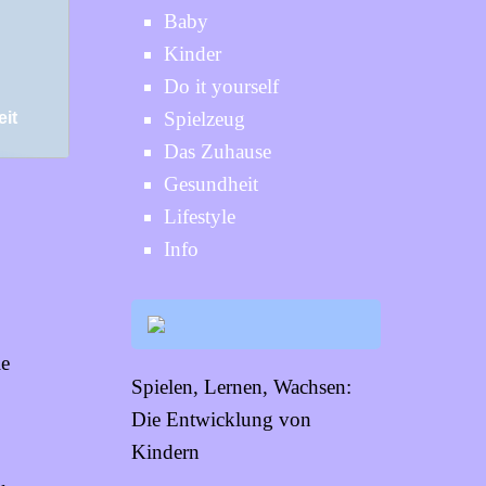
Baby
Kinder
Do it yourself
Spielzeug
it
Das Zuhause
Gesundheit
Lifestyle
Info
ie
Spielen, Lernen, Wachsen:
Die Entwicklung von
Kindern