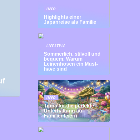
INFO
Highlights einer
Japanreise als Familie
LIFESTYLE
Sommerlich, stilvoll und
bequem: Warum
Leinenhosen ein Must-
have sind
uf
INFO
Tipps für die perfekte
Unterhaltung auf
Familienfeiern