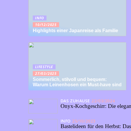
INFO
10/12/2025
Highlights einer Japanreise als Familie
LIFESTYLE
27/03/2025
Sommerlich, stilvoll und bequem:
Warum Leinenhosen ein Must-have sind
DAS ZUHAUSE
22/03/2024
Onyx-Kochgeschirr: Die elegan
INFO
25/10/2023
Bastelideen für den Herbst: Da