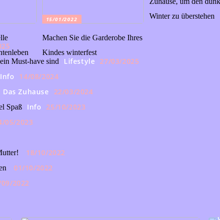
Zuhause, um den dunk
Winter zu überstehen
15/01/2022
lle
Machen Sie die Garderobe Ihres
025
ntenleben
Kindes winterfest
Lifestyle
27/03/2025
ein Must-have sind
Info
14/08/2024
Das Zuhause
22/03/2024
Info
25/10/2023
el Spaß
4/05/2023
18/10/2022
utter!
01/10/2022
en
/09/2022