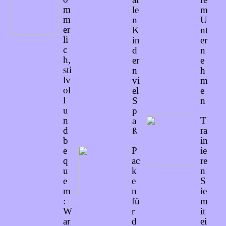
m
le
m
m
n
U
er
K
nt
li
in
er
c
d
n
h,
er
e
sti
n
h
lv
vi
m
ol
el
e
l
S
n
u
p
n
T
a
d
ra
ß
b
in
e
P
ie
q
ac
re
u
k
n
e
e
S
m
n
ie
:
fü
m
W
r
it
ar
d
ei