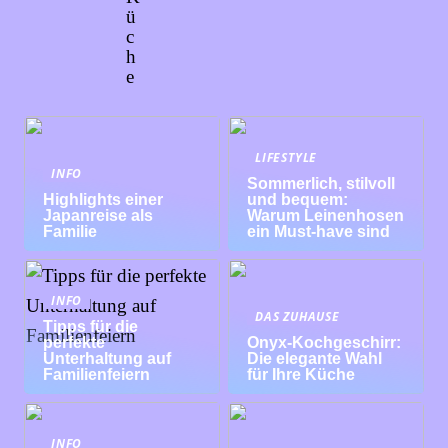
ü
c
h
e
LIFESTYLE
INFO
Sommerlich, stilvoll
Highlights einer
und bequem:
Japanreise als
Warum Leinenhosen
Familie
ein Must-have sind
INFO
DAS ZUHAUSE
Tipps für die
perfekte
Onyx-Kochgeschirr:
Unterhaltung auf
Die elegante Wahl
Familienfeiern
für Ihre Küche
INFO