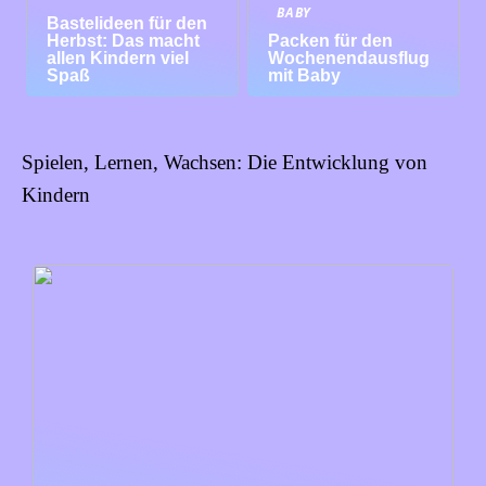
BABY
Bastelideen für den
Herbst: Das macht
Packen für den
allen Kindern viel
Wochenendausflug
Spaß
mit Baby
Spielen, Lernen, Wachsen: Die Entwicklung von
Kindern