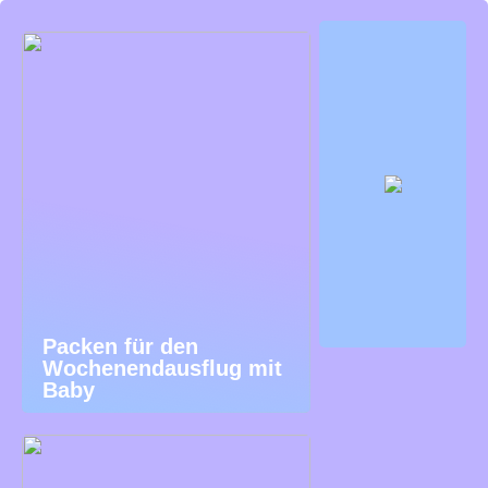
Packen für den
Wochenendausflug mit
Baby