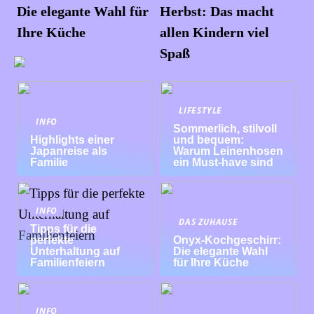
Die elegante Wahl für
Herbst: Das macht
Ihre Küche
allen Kindern viel
Spaß
LIFESTYLE
INFO
Sommerlich, stilvoll
Highlights einer
und bequem:
Japanreise als
Warum Leinenhosen
Familie
ein Must-have sind
INFO
DAS ZUHAUSE
Tipps für die
perfekte
Onyx-Kochgeschirr:
Unterhaltung auf
Die elegante Wahl
Familienfeiern
für Ihre Küche
INFO