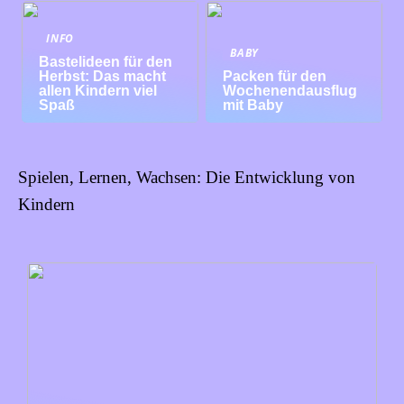
INFO
BABY
Bastelideen für den
Herbst: Das macht
Packen für den
allen Kindern viel
Wochenendausflug
Spaß
mit Baby
Spielen, Lernen, Wachsen: Die Entwicklung von
Kindern