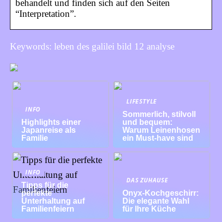
behandelt und finden sich auf den Seiten
“Interpretation”.
Keywords: leben des galilei bild 12 analyse
LIFESTYLE
INFO
Sommerlich, stilvoll
Highlights einer
und bequem:
Japanreise als
Warum Leinenhosen
Familie
ein Must-have sind
INFO
DAS ZUHAUSE
Tipps für die
perfekte
Onyx-Kochgeschirr:
Unterhaltung auf
Die elegante Wahl
Familienfeiern
für Ihre Küche