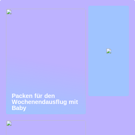
Packen für den
Wochenendausflug mit
Baby