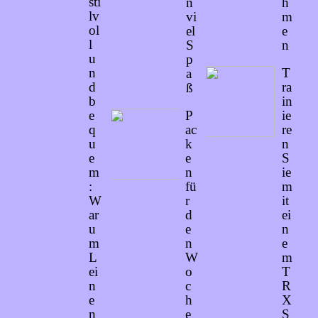
sti
n
h
lv
vi
m
ol
el
e
l
S
n
u
p
n
T
a
d
ra
ß
b
in
e
P
ie
q
ac
re
u
k
n
e
e
S
m
n
ie
:
fü
m
W
r
it
ar
d
ei
u
e
n
m
n
e
L
W
m
ei
o
T
n
c
R
e
h
X
n
e
S