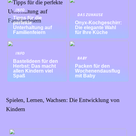
INFO
DAS ZUHAUSE
Tipps für die
perfekte
Onyx-Kochgeschirr:
Unterhaltung auf
Die elegante Wahl
Familienfeiern
für Ihre Küche
INFO
BABY
Bastelideen für den
Herbst: Das macht
Packen für den
allen Kindern viel
Wochenendausflug
Spaß
mit Baby
Spielen, Lernen, Wachsen: Die Entwicklung von
Kindern