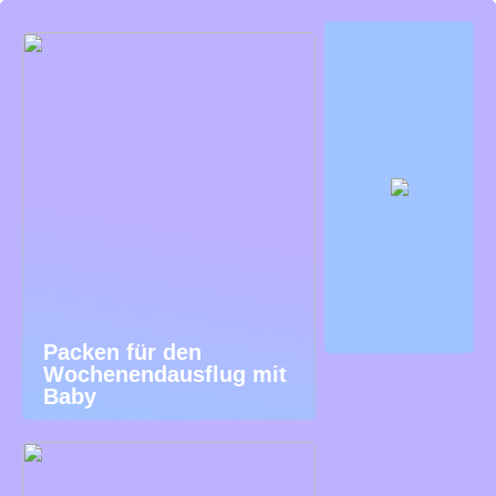
Packen für den
Wochenendausflug mit
Baby