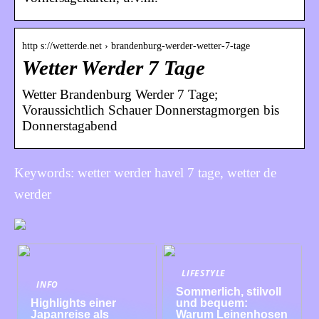
http s://wetterde.net › brandenburg-werder-wetter-7-tage
Wetter Werder 7 Tage
Wetter Brandenburg Werder 7 Tage;
Voraussichtlich Schauer Donnerstagmorgen bis
Donnerstagabend
Keywords: wetter werder havel 7 tage, wetter de
werder
LIFESTYLE
INFO
Sommerlich, stilvoll
Highlights einer
und bequem:
Japanreise als
Warum Leinenhosen