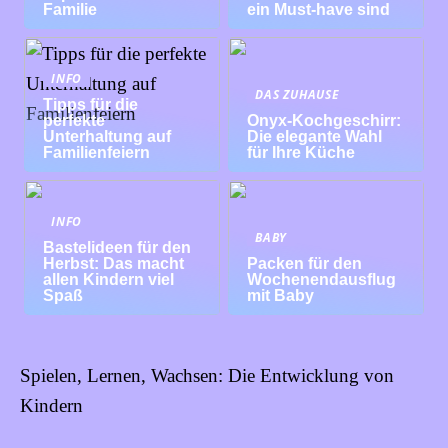
Familie
ein Must-have sind
INFO
DAS ZUHAUSE
Tipps für die
perfekte
Onyx-Kochgeschirr:
Unterhaltung auf
Die elegante Wahl
Familienfeiern
für Ihre Küche
INFO
BABY
Bastelideen für den
Herbst: Das macht
Packen für den
allen Kindern viel
Wochenendausflug
Spaß
mit Baby
Spielen, Lernen, Wachsen: Die Entwicklung von
Kindern