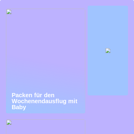
Packen für den
Wochenendausflug mit
Baby