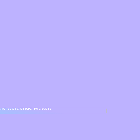
Babyparty für Schnuller – so feiert man
die werdende Mutter!