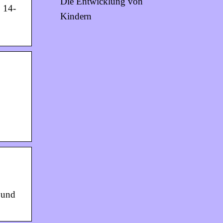
Die Entwicklung von
, 14-
Kindern
n und