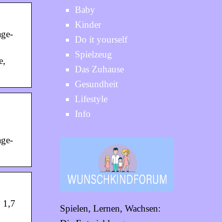
Baby
Kinder
age-
Do it yourself
Spielzeug
e,
Das Zuhause
Gesundheit
Lifestyle
Info
age-
 1,7
Spielen, Lernen, Wachsen: