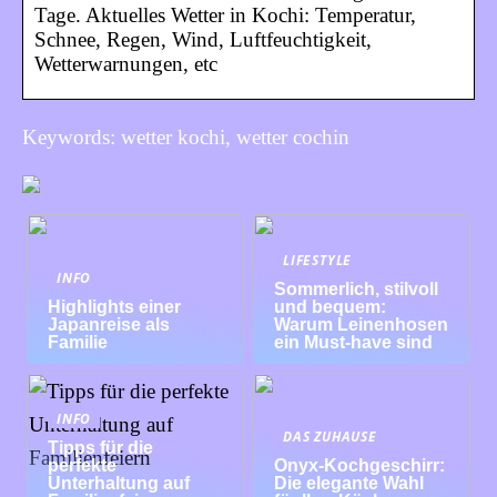
Tage. Aktuelles Wetter in Kochi: Temperatur,
Schnee, Regen, Wind, Luftfeuchtigkeit,
Wetterwarnungen, etc
Keywords: wetter kochi, wetter cochin
LIFESTYLE
INFO
Sommerlich, stilvoll
Highlights einer
und bequem:
Japanreise als
Warum Leinenhosen
Familie
ein Must-have sind
INFO
DAS ZUHAUSE
Tipps für die
perfekte
Onyx-Kochgeschirr:
Unterhaltung auf
Die elegante Wahl