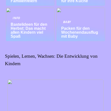
Familienfeiern
für Ihre Küche
INFO
BABY
Bastelideen für den
Herbst: Das macht
Packen für den
allen Kindern viel
Wochenendausflug
Spaß
mit Baby
Spielen, Lernen, Wachsen: Die Entwicklung von
Kindern