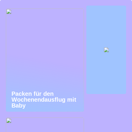
Packen für den
Wochenendausflug mit
Baby