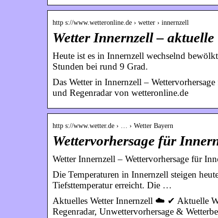
http s://www.wetteronline.de › wetter › innernzell
Wetter Innernzell – aktuell
Heute ist es in Innernzell wechselnd bewölk
Stunden bei rund 9 Grad.
Das Wetter in Innernzell – Wettervorhersag
und Regenradar von wetteronline.de
http s://www.wetter.de › … › Wetter Bayern
Wettervorhersage für Innernz
Wetter Innernzell – Wettervorhersage für Inne
Die Temperaturen in Innernzell steigen heut
Tiefsttemperatur erreicht. Die …
Aktuelles Wetter Innernzell ☁️ ✔ Aktuelle 
Regenradar, Unwettervorhersage & Wetterber