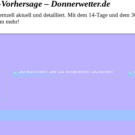
e-Vorhersage – Donnerwetter.de
ernzell aktuell und detailliert. Mit dem 14-Tage und dem 3
lem mehr!
So kommen Sie zu smarteren Schuhen