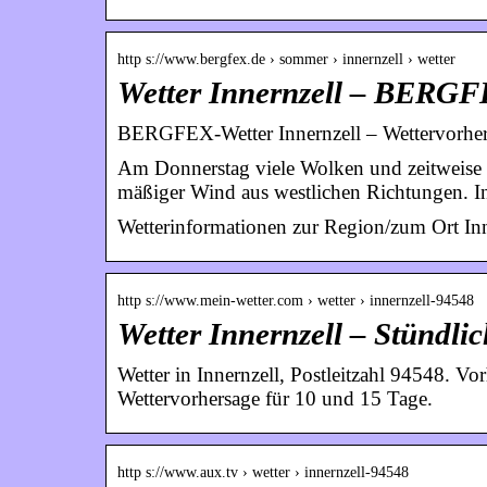
http s://www.bergfex.de › sommer › innernzell › wetter
Wetter Innernzell – BERG
BERGFEX-Wetter Innernzell – Wettervorhers
Am Donnerstag viele Wolken und zeitweise l
mäßiger Wind aus westlichen Richtungen. 
Wetterinformationen zur Region/zum Ort Inn
http s://www.mein-wetter.com › wetter › innernzell-94548
Wetter Innernzell – Stündli
Wetter in Innernzell, Postleitzahl 94548. V
Wettervorhersage für 10 und 15 Tage.
http s://www.aux.tv › wetter › innernzell-94548