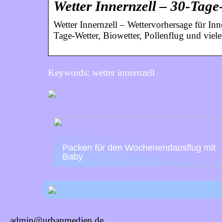
Wetter Innernzell – 30-Tag
Wetter Innernzell – Wettervorhersage für Inn
Tage-Wetter, Biowetter, Pollenflug und vie
Keywords: wetter innernzell
Packen für den Wochenendausflug mit
Baby
admin@urbanmedien.de