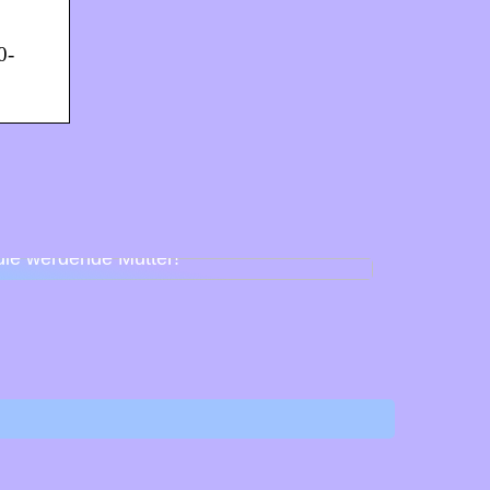
0-
Babyparty für Schnuller – so feiert man
die werdende Mutter!