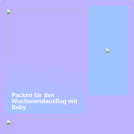
Packen für den
Wochenendausflug mit
Baby