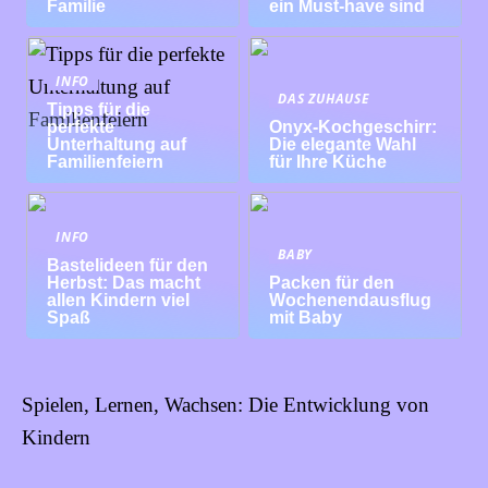
Familie
ein Must-have sind
INFO
DAS ZUHAUSE
Tipps für die
perfekte
Onyx-Kochgeschirr:
Unterhaltung auf
Die elegante Wahl
Familienfeiern
für Ihre Küche
INFO
BABY
Bastelideen für den
Herbst: Das macht
Packen für den
allen Kindern viel
Wochenendausflug
Spaß
mit Baby
Spielen, Lernen, Wachsen: Die Entwicklung von
Kindern