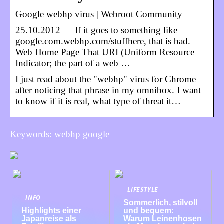
Google webhp virus | Webroot Community
25.10.2012 — If it goes to something like
google.com.webhp.com/stuffhere, that is bad.
Web Home Page That URI (Uniform Resource
Indicator; the part of a web …
I just read about the "webhp" virus for Chrome
after noticing that phrase in my omnibox. I want
to know if it is real, what type of threat it…
Keywords: webhp google
LIFESTYLE
INFO
Sommerlich, stilvoll
Highlights einer
und bequem:
Japanreise als
Warum Leinenhosen