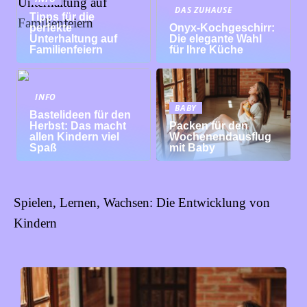
DAS ZUHAUSE
Tipps für die
perfekte
Onyx-Kochgeschirr:
Unterhaltung auf
Die elegante Wahl
Familienfeiern
für Ihre Küche
INFO
BABY
Bastelideen für den
Herbst: Das macht
Packen für den
allen Kindern viel
Wochenendausflug
Spaß
mit Baby
Spielen, Lernen, Wachsen: Die Entwicklung von
Kindern