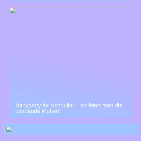
Babyparty für Schnuller – so feiert man die
werdende Mutter!