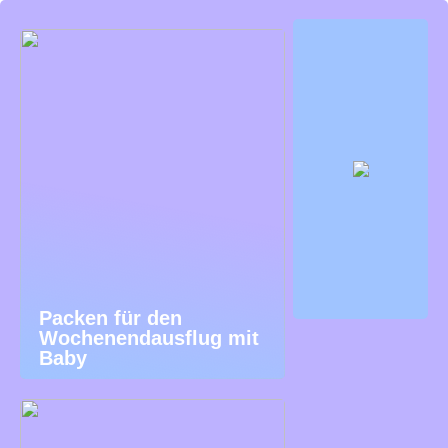
Packen für den
Wochenendausflug mit
Baby