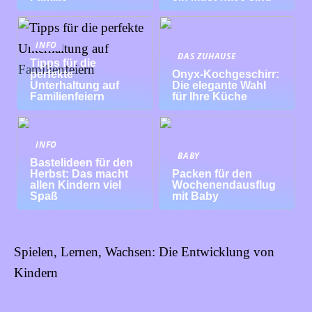
INFO
DAS ZUHAUSE
Tipps für die
perfekte
Onyx-Kochgeschirr:
Unterhaltung auf
Die elegante Wahl
Familienfeiern
für Ihre Küche
INFO
BABY
Bastelideen für den
Herbst: Das macht
Packen für den
allen Kindern viel
Wochenendausflug
Spaß
mit Baby
Spielen, Lernen, Wachsen: Die Entwicklung von
Kindern