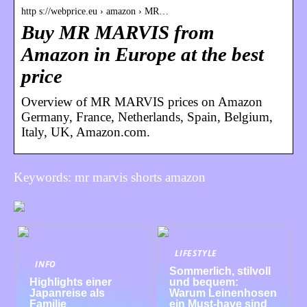
http s://webprice.eu › amazon › MR…
Buy MR MARVIS from
Amazon in Europe at the best
price
Overview of MR MARVIS prices on Amazon
Germany, France, Netherlands, Spain, Belgium,
Italy, UK, Amazon.com.
Keywords: mr marvis shorts amazon
LIFESTYLE
INFO
Sommerlich, stilvoll
Highlights einer
und bequem:
Japanreise als
Warum Leinenhosen
Familie
ein Must-have sind