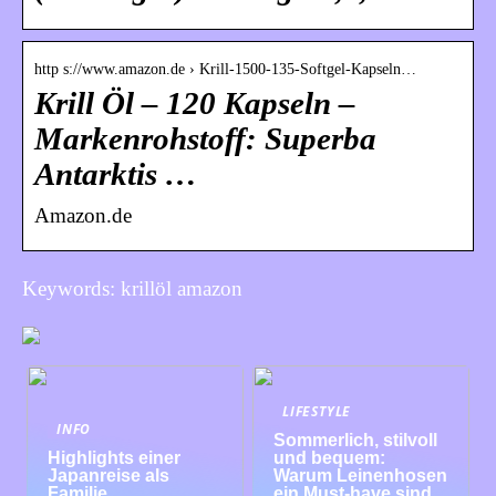
http s://www.amazon.de › Krill-1500-135-Softgel-Kapseln…
Krill Öl – 120 Kapseln –
Markenrohstoff: Superba
Antarktis …
Amazon.de
Keywords: krillöl amazon
LIFESTYLE
INFO
Sommerlich, stilvoll
Highlights einer
und bequem:
Japanreise als
Warum Leinenhosen
Familie
ein Must-have sind