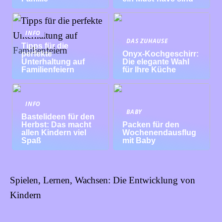
INFO
DAS ZUHAUSE
Tipps für die
perfekte
Onyx-Kochgeschirr:
Unterhaltung auf
Die elegante Wahl
Familienfeiern
für Ihre Küche
INFO
BABY
Bastelideen für den
Herbst: Das macht
Packen für den
allen Kindern viel
Wochenendausflug
Spaß
mit Baby
Spielen, Lernen, Wachsen: Die Entwicklung von
Kindern