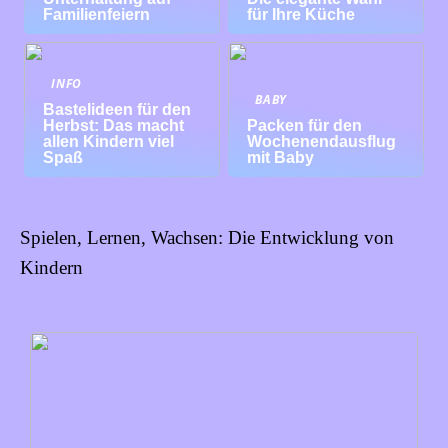
Familienfeiern
für Ihre Küche
INFO
BABY
Bastelideen für den
Herbst: Das macht
Packen für den
allen Kindern viel
Wochenendausflug
Spaß
mit Baby
Spielen, Lernen, Wachsen: Die Entwicklung von
Kindern