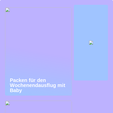
Packen für den
Wochenendausflug mit
Baby