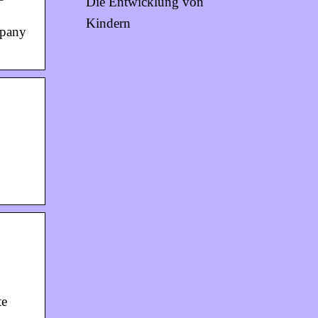
Die Entwicklung von
Kindern
mpany
te