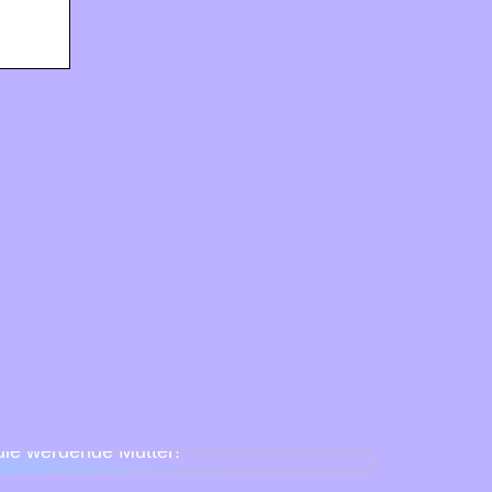
Babyparty für Schnuller – so feiert man
die werdende Mutter!