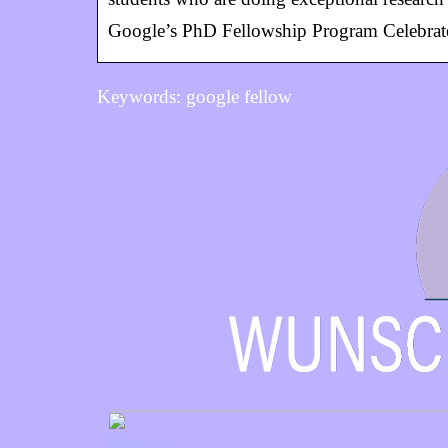
Google’s PhD Fellowship Program Celebrat
Keywords: google fellow