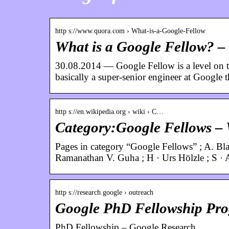
http s://www.quora.com › What-is-a-Google-Fellow
What is a Google Fellow? –
30.08.2014 — Google Fellow is a level on th
basically a super-senior engineer at Google 
http s://en.wikipedia.org › wiki › C…
Category:Google Fellows – 
Pages in category “Google Fellows” ; A. Bla
Ramanathan V. Guha ; H · Urs Hölzle ; S ·
http s://research.google › outreach
Google PhD Fellowship Pr
PhD Fellowship – Google Research