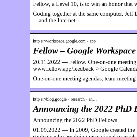
Fellow, a Level 10, is to win an honor that 
Coding together at the same computer, Jef
—and the Internet.
http s://workspace.google.com › app
Fellow – Google Workspace
20.11.2022 — Fellow. One-on-one meeting 
www.fellow.app/feedback ○ Google Calend
One-on-one meeting agendas, team meeting n
http s://blog.google › research › an…
Announcing the 2022 PhD F
Announcing the 2022 PhD Fellows
01.09.2022 — In 2009, Google created the 
students who are doing exceptional resear