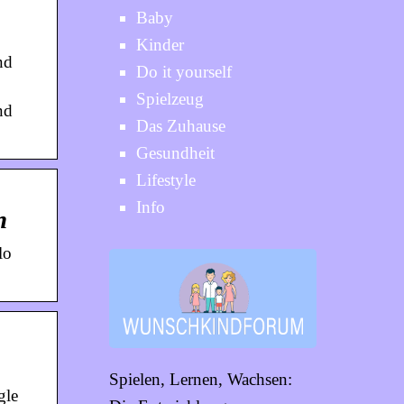
Baby
Kinder
nd
Do it yourself
Spielzeug
nd
Das Zuhause
Gesundheit
Lifestyle
Info
n
lo
Spielen, Lernen, Wachsen:
gle