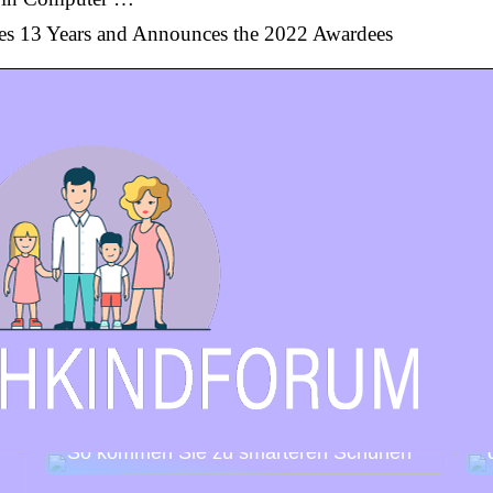
es 13 Years and Announces the 2022 Awardees
So kommen Sie zu smarteren Schuhen