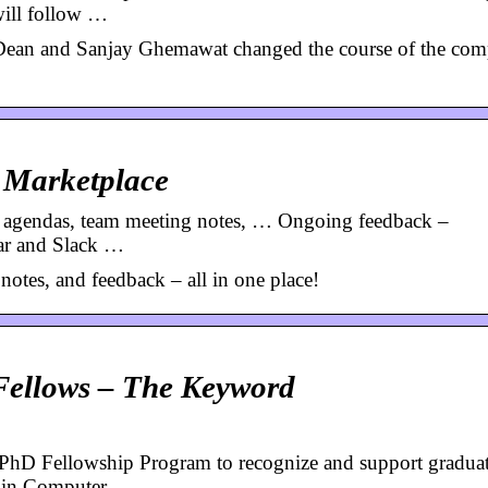
will follow …
f Dean and Sanjay Ghemawat changed the course of the co
 Marketplace
agendas, team meeting notes, … Ongoing feedback –
ar and Slack …
otes, and feedback – all in one place!
ellows – The Keyword
PhD Fellowship Program to recognize and support gradua
ch in Computer …