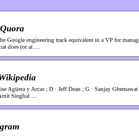
 Quora
e Google engineering track equivalent to a VP for manager
that does (or at …
Wikipedia
ise Agüera y Arcas ; D · Jeff Dean ; G · Sanjay Ghemawat 
 Amit Singhal …
ogram