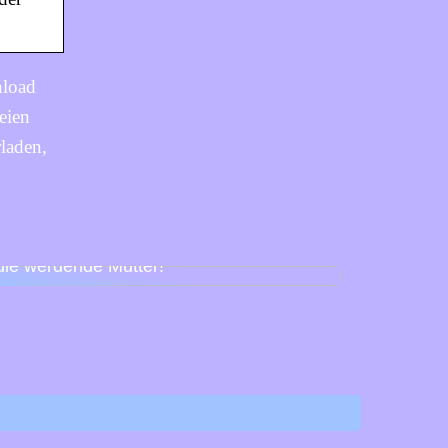
nload
eien
rladen,
Babyparty für Schnuller – so feiert man
die werdende Mutter!