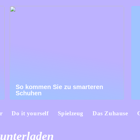
So kommen Sie zu smarteren
Schuhen
r
Do it yourself
Spielzeug
Das Zuhause
runterladen