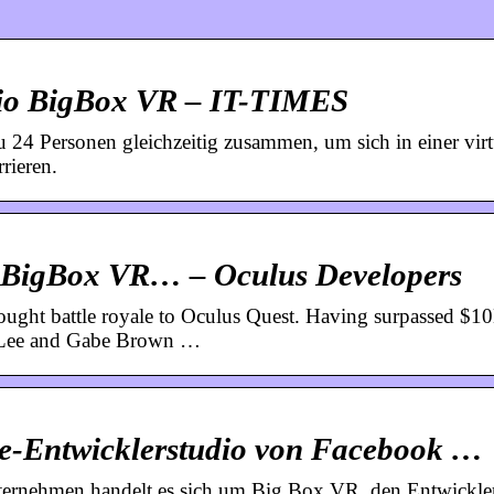
io BigBox VR – IT-TIMES
 24 Personen gleichzeitig zusammen, um sich in einer virt
rieren.
igBox VR… – Oculus Developers
 battle royale to Oculus Quest. Having surpassed $1
n Lee and Gabe Brown …
e-Entwicklerstudio von Facebook …
nehmen handelt es sich um Big Box VR, den Entwickler