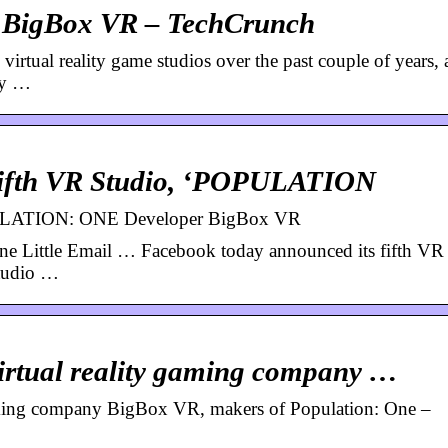
o BigBox VR – TechCrunch
rtual reality game studios over the past couple of years,
ay …
Fifth VR Studio, ‘POPULATION
PULATION: ONE Developer BigBox VR
e Little Email … Facebook today announced its fifth VR 
studio …
virtual reality gaming company …
 gaming company BigBox VR, makers of Population: One –