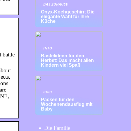
DAS ZUHAUSE
Onyx-Kochgeschirr: Die
elegante Wahl für Ihre
Küche
INFO
 battle
Bastelideen für den
Herbst: Das macht allen
Kindern viel Spaß
about
ects,
ions
are
BABY
ONE,
Packen für den
Wochenendausflug mit
Baby
Die Familie