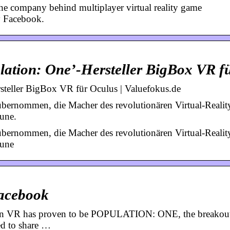
e company behind multiplayer virtual reality game
 Facebook.
ation: One’-Hersteller BigBox VR f
teller BigBox VR für Oculus | Valuefokus.de
nommen, die Macher des revolutionären Virtual-Realit
June.
nommen, die Macher des revolutionären Virtual-Realit
June
acebook
s in VR has proven to be POPULATION: ONE, the breakout
d to share …