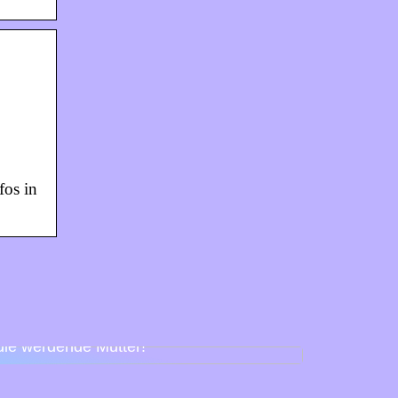
fos in
Babyparty für Schnuller – so feiert man
die werdende Mutter!