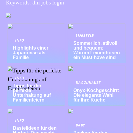
Keywords: dm jobs login
LIFESTYLE
INFO
Sommerlich, stilvoll
Highlights einer
und bequem:
Japanreise als
Warum Leinenhosen
Familie
ein Must-have sind
INFO
DAS ZUHAUSE
Tipps für die
perfekte
Onyx-Kochgeschirr:
Unterhaltung auf
Die elegante Wahl
Familienfeiern
für Ihre Küche
INFO
BABY
Bastelideen für den
Herbst: Das macht
Packen für den