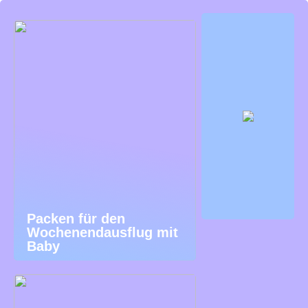
Packen für den
Wochenendausflug mit
Baby