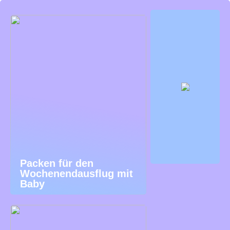
Packen für den
Wochenendausflug mit
Baby