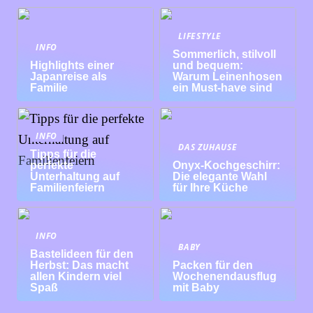
LIFESTYLE
INFO
Sommerlich, stilvoll
Highlights einer
und bequem:
Japanreise als
Warum Leinenhosen
Familie
ein Must-have sind
INFO
DAS ZUHAUSE
Tipps für die
perfekte
Onyx-Kochgeschirr:
Unterhaltung auf
Die elegante Wahl
Familienfeiern
für Ihre Küche
INFO
BABY
Bastelideen für den
Herbst: Das macht
Packen für den
allen Kindern viel
Wochenendausflug
Spaß
mit Baby