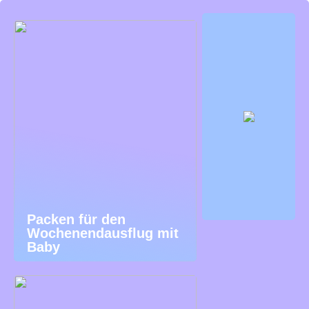
Packen für den
Wochenendausflug mit
Baby